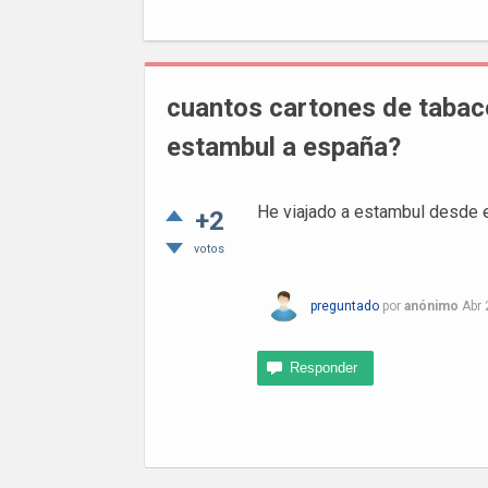
cuantos cartones de tabaco
estambul a españa?
He viajado a estambul desde 
+2
votos
preguntado
por
anónimo
Abr 