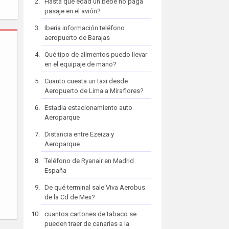
Hasta que edad un bebe no paga
pasaje en el avión?
Iberia información teléfono
aeropuerto de Barajas
Qué tipo de alimentos puedo llevar
en el equipaje de mano?
Cuanto cuesta un taxi desde
Aeropuerto de Lima a Miraflores?
Estadia estacionamiento auto
Aeroparque
Distancia entre Ezeiza y
Aeroparque
Teléfono de Ryanair en Madrid
España
De qué terminal sale Viva Aerobus
de la Cd de Mex?
cuantos cartones de tabaco se
pueden traer de canarias a la