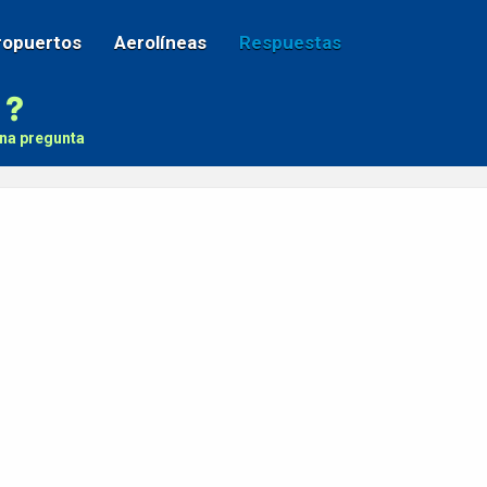
ropuertos
Aerolíneas
Respuestas
na pregunta