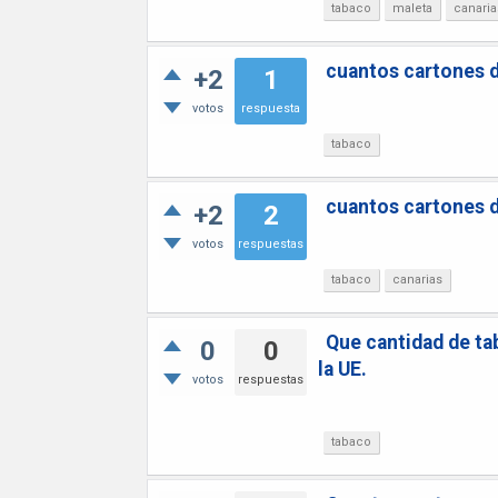
tabaco
maleta
canaria
cuantos cartones d
+2
1
votos
respuesta
tabaco
cuantos cartones d
+2
2
votos
respuestas
tabaco
canarias
Que cantidad de ta
0
0
la UE.
votos
respuestas
tabaco