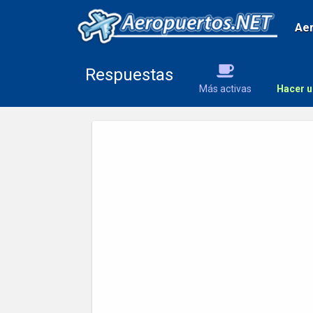
Ae
Respuestas
Más activas
Hacer u