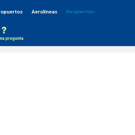
ropuertos
Aerolíneas
Respuestas
na pregunta