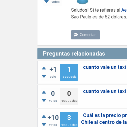
votos
Saludos! Si te refieres al
Ae
Sao Paulo es de 52 dólares.
Preguntas relacionadas
cuanto vale un tax
+1
1
voto
respuesta
cuanto vale un tax
0
0
votos
respuestas
Cuál es la precio 
+10
3
Chile al centro de l
votos
respuestas