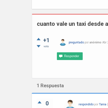
cuanto vale un taxi desde 
+1
preguntado
por
anónimo
Abr 
voto
1
Respuesta
0
respondido
por
Tania
(