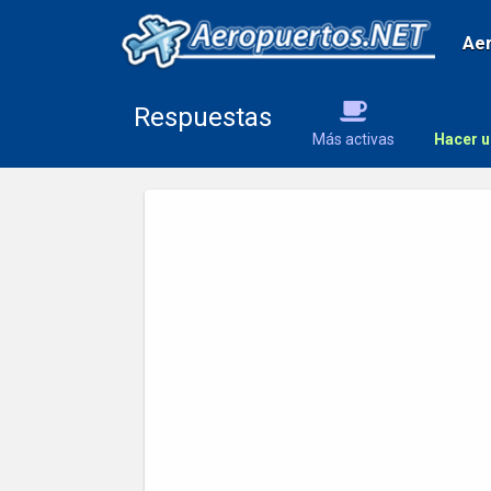
Ae
Respuestas
Más activas
Hacer u