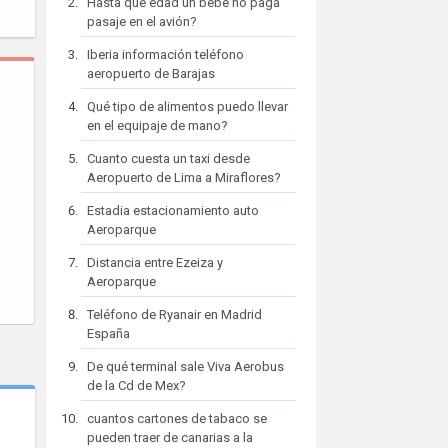
Hasta que edad un bebe no paga
pasaje en el avión?
Iberia información teléfono
aeropuerto de Barajas
Qué tipo de alimentos puedo llevar
en el equipaje de mano?
Cuanto cuesta un taxi desde
Aeropuerto de Lima a Miraflores?
Estadia estacionamiento auto
Aeroparque
Distancia entre Ezeiza y
Aeroparque
Teléfono de Ryanair en Madrid
España
De qué terminal sale Viva Aerobus
de la Cd de Mex?
cuantos cartones de tabaco se
pueden traer de canarias a la