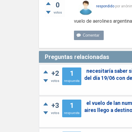
0
respondido
por
anóni
votos
vuelo de aerolines argentin
Preguntas relacionadas
necesitaría saber s
+2
1
del día 19/06 con d
votos
respuesta
el vuelo de lan nu
+3
1
aires llego a destin
votos
respuesta