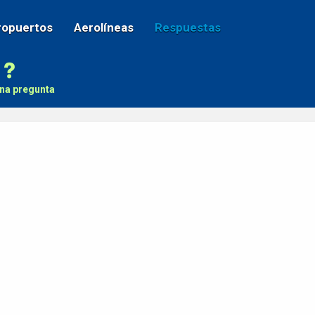
ropuertos
Aerolíneas
Respuestas
na pregunta