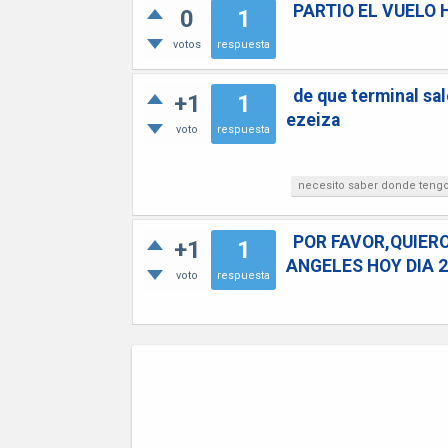
PARTIO EL VUELO 
0
1
votos
respuesta
de que terminal sal
+1
1
ezeiza
voto
respuesta
necesito saber donde tengo q
POR FAVOR,QUIERO
+1
1
ANGELES HOY DIA 28
voto
respuesta