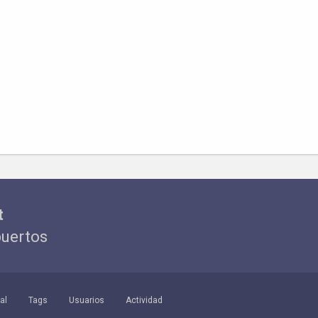
t
puertos
al
Tags
Usuarios
Actividad