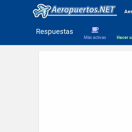
Ae
Respuestas
Más activas
Hacer u