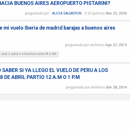
HACIA BUENOS AIRES AEROPUERTO PISTARINI?
preguntado
por
ALICIA SALMERON
(
120
puntos)
Mar 23, 2020
e mi vuelo Iberia de madrid barajas a buenos aires
preguntado
por
anónimo
Ago 27, 2013
ue ir para ir a buenos aires t4 o t4s
 SABER SI YA LLEGO EL VUELO DE PERU A LOS
 DE ABRIL PARTIO 12 A.M O 1 P.M
preguntado
por
anónimo
Abr 28, 2014