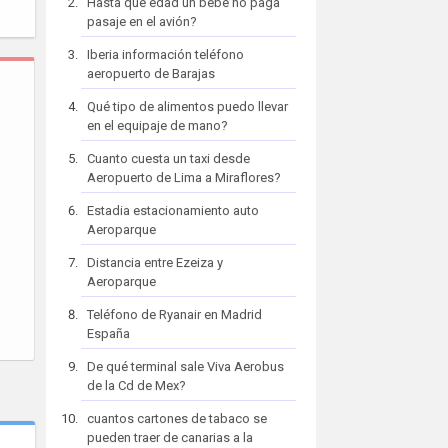
Hasta que edad un bebe no paga
pasaje en el avión?
Iberia información teléfono
aeropuerto de Barajas
Qué tipo de alimentos puedo llevar
en el equipaje de mano?
Cuanto cuesta un taxi desde
Aeropuerto de Lima a Miraflores?
Estadia estacionamiento auto
Aeroparque
Distancia entre Ezeiza y
Aeroparque
Teléfono de Ryanair en Madrid
España
De qué terminal sale Viva Aerobus
de la Cd de Mex?
cuantos cartones de tabaco se
pueden traer de canarias a la