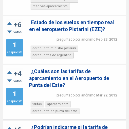
reservas aparcamiento
Estado de los vuelos en tiempo real
+6
en el aeropuerto Pistarini (EZE)?
votos
preguntado
por
anónimo
Feb 23, 2012
1
aeropuerto ministro pistarini
respuesta
aeropuertos de argentina
¿Cuáles son las tarifas de
+4
aparcamiento en el Aeropuerto de
votos
Punta del Este?
1
preguntado
por
anónimo
Mar 22, 2012
respuesta
tarifas
aparcamiento
aeropuerto de punta del este
¿Podrían indicarme si la tarifa de