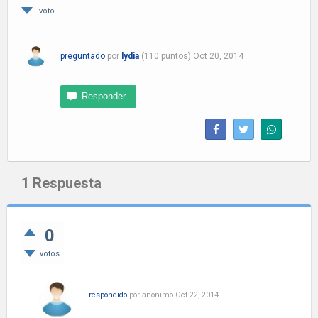
voto
preguntado
por
lydia
(
110
puntos)
Oct 20, 2014
1
Respuesta
0
votos
respondido
por
anónimo
Oct 22, 2014