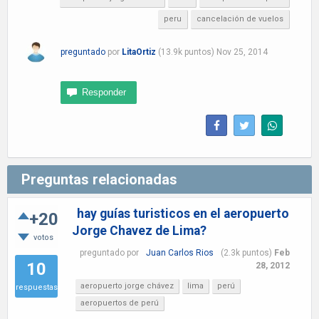
peru
cancelación de vuelos
preguntado
por
LitaOrtiz
(
13.9k
puntos)
Nov 25, 2014
Preguntas relacionadas
hay guías turisticos en el aeropuerto
+20
Jorge Chavez de Lima?
votos
preguntado
por
Juan Carlos Rios
(
2.3k
puntos)
Feb
10
28, 2012
aeropuerto jorge chávez
lima
perú
respuestas
aeropuertos de perú