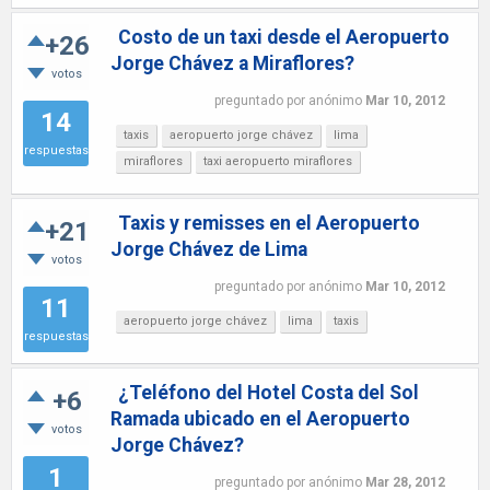
Costo de un taxi desde el Aeropuerto
+26
Jorge Chávez a Miraflores?
votos
preguntado
por
anónimo
Mar 10, 2012
14
taxis
aeropuerto jorge chávez
lima
respuestas
miraflores
taxi aeropuerto miraflores
Taxis y remisses en el Aeropuerto
+21
Jorge Chávez de Lima
votos
preguntado
por
anónimo
Mar 10, 2012
11
aeropuerto jorge chávez
lima
taxis
respuestas
¿Teléfono del Hotel Costa del Sol
+6
Ramada ubicado en el Aeropuerto
votos
Jorge Chávez?
1
preguntado
por
anónimo
Mar 28, 2012