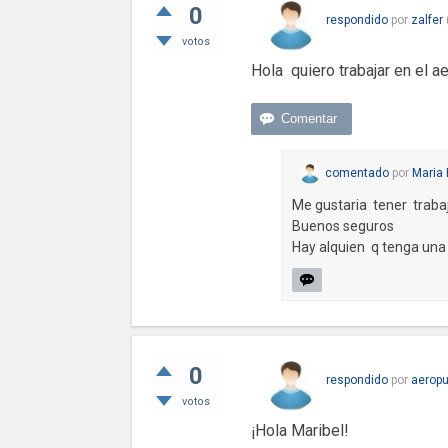
0
respondido
por
zalfer
votos
Hola quiero trabajar en el a
comentado
por
Maria 
Me gustaria tener traba
Buenos seguros
Hay alquien q tenga una
0
respondido
por
aeropu
votos
¡Hola Maribel!