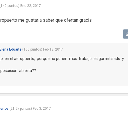
(
140
puntos)
Ene 22, 2017
eropuerto me gustaria saber que ofertan gracis
Elena Eduarte
(
100
puntos)
Feb 18, 2017
jo en el aeropuerto, porque no ponen mas trabajo es garantisado y
 posaicion abierta??
ertos
(
21.5k
puntos)
Feb 3, 2017