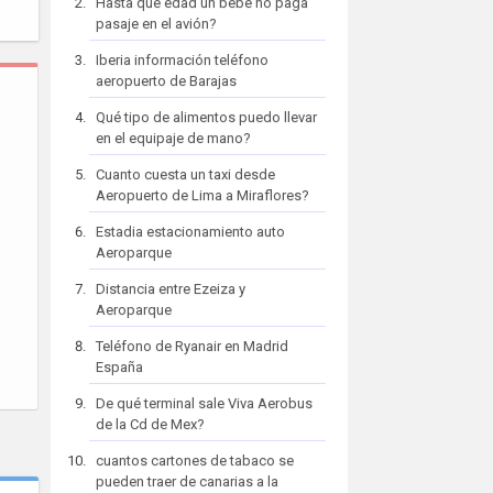
Hasta que edad un bebe no paga
pasaje en el avión?
Iberia información teléfono
aeropuerto de Barajas
Qué tipo de alimentos puedo llevar
en el equipaje de mano?
Cuanto cuesta un taxi desde
Aeropuerto de Lima a Miraflores?
Estadia estacionamiento auto
Aeroparque
Distancia entre Ezeiza y
Aeroparque
Teléfono de Ryanair en Madrid
España
De qué terminal sale Viva Aerobus
de la Cd de Mex?
cuantos cartones de tabaco se
pueden traer de canarias a la