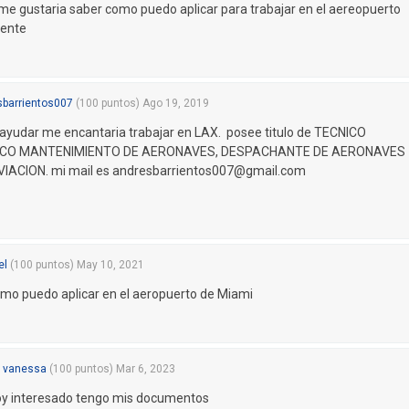
me gustaria saber como puedo aplicar para trabajar en el aereopuerto
dente
sbarrientos007
(
100
puntos)
Ago 19, 2019
yudar me encantaria trabajar en LAX. posee titulo de TECNICO
CO MANTENIMIENTO DE AERONAVES, DESPACHANTE DE AERONAVES
IACION. mi mail es
andresbarrientos007@gmail.com
el
(
100
puntos)
May 10, 2021
mo puedo aplicar en el aeropuerto de Miami
a vanessa
(
100
puntos)
Mar 6, 2023
oy interesado tengo mis documentos