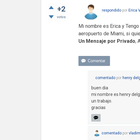
+2
respondido
por
Erica 
votos
Mi nombre es Erica y Tengo 
aeropuerto de Miami, si qui
Un Mensaje por Privado
, 
comentado
por
henry del
buen dia
mi nombre es henry delga
un trabajo.
gracias
comentado
por
vladim