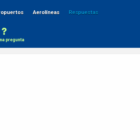
ropuertos
Aerolíneas
Respuestas
na pregunta