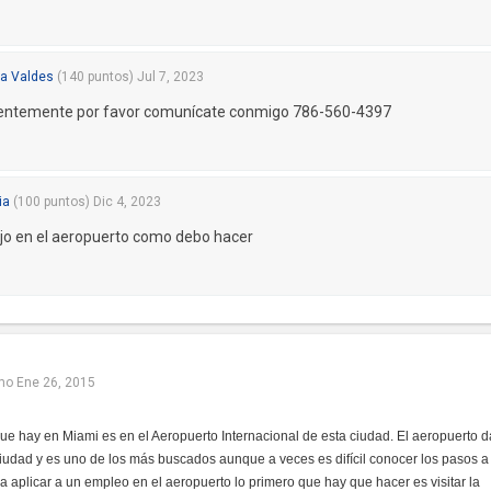
na Valdes
(
140
puntos)
Jul 7, 2023
rgentemente por favor comunícate conmigo 786-560-4397
ia
(
100
puntos)
Dic 4, 2023
ajo en el aeropuerto como debo hacer
mo
Ene 26, 2015
que hay en Miami es en el Aeropuerto Internacional de esta ciudad. El aeropuerto d
iudad y es uno de los más buscados aunque a veces es difícil conocer los pasos a
ra aplicar a un empleo en el aeropuerto lo primero que hay que hacer es visitar la