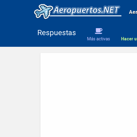
Ae
Respuestas
Más activas
Hacer u