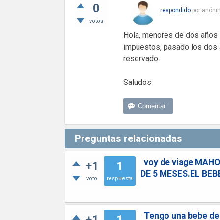
0
respondido
por
anóni
votos
Hola, menores de dos años 
impuestos, pasado los dos 
reservado.
Saludos
Preguntas relacionadas
voy de viage MAH
+1
1
DE 5 MESES.EL BEB
voto
respuesta
Tengo una bebe de 
+1
1