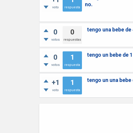
no.
voto
respuesta
tengo una bebe de 
0
0
votos
respuestas
tengo un bebe de 1
0
1
votos
respuesta
tengo un una bebe 
+1
1
voto
respuesta