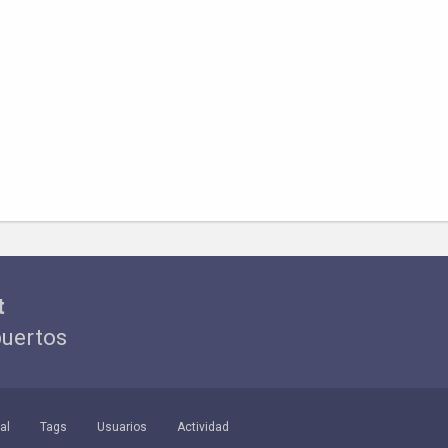
t
puertos
al
Tags
Usuarios
Actividad