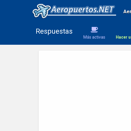
Ae
Respuestas
Más activas
Hacer u