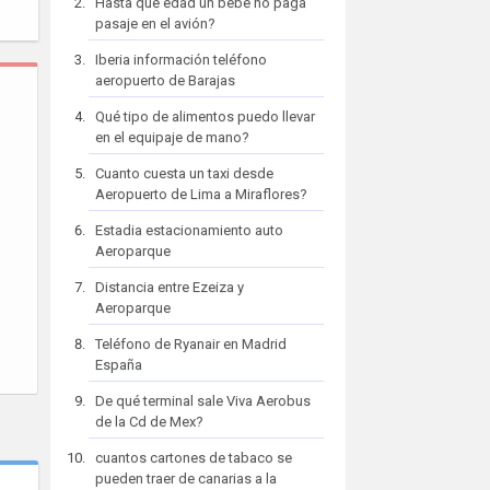
Hasta que edad un bebe no paga
pasaje en el avión?
Iberia información teléfono
aeropuerto de Barajas
Qué tipo de alimentos puedo llevar
en el equipaje de mano?
Cuanto cuesta un taxi desde
Aeropuerto de Lima a Miraflores?
Estadia estacionamiento auto
Aeroparque
Distancia entre Ezeiza y
Aeroparque
Teléfono de Ryanair en Madrid
España
De qué terminal sale Viva Aerobus
de la Cd de Mex?
cuantos cartones de tabaco se
pueden traer de canarias a la