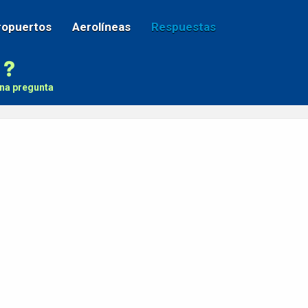
ropuertos
Aerolíneas
Respuestas
na pregunta