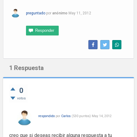
preguntado
por
anónimo
May 11, 2012
1
Respuesta
0
votos
respondido
por
Carlos
(
530
puntos)
May 14, 2012
creo que si deseas recibir alguna respuesta a tu