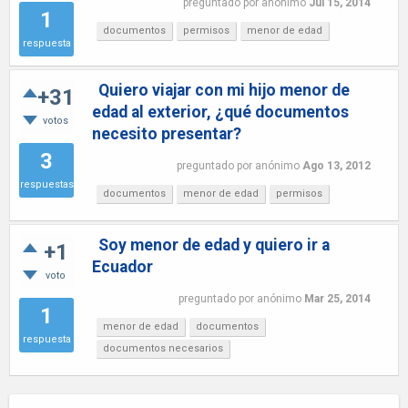
preguntado
por
anónimo
Jul 15, 2014
1
documentos
permisos
menor de edad
respuesta
Quiero viajar con mi hijo menor de
+31
edad al exterior, ¿qué documentos
votos
necesito presentar?
3
preguntado
por
anónimo
Ago 13, 2012
respuestas
documentos
menor de edad
permisos
Soy menor de edad y quiero ir a
+1
Ecuador
voto
preguntado
por
anónimo
Mar 25, 2014
1
menor de edad
documentos
respuesta
documentos necesarios