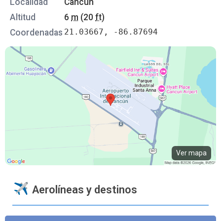
Localidad
Cancún
Altitud
6
m
(20
ft
)
21.03667, -86.87694
Coordenadas
Ver mapa
Aerolíneas y destinos