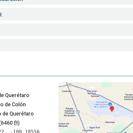
R
de Querétaro
io de Colón
o de Querétaro
(6460
ft
)
22, -100.18556