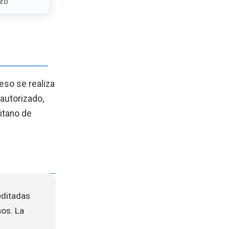
aro
eso se realiza
 autorizado,
itano de
editadas
nos. La