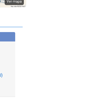
Ver mapa
J)