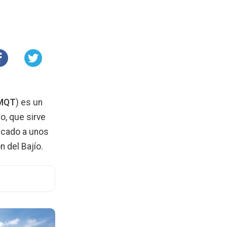
MQT
) es un
o, que sirve
icado a unos
n del Bajío.