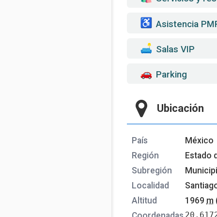
Asistencia PM
️ Salas VIP
Parking
Ubicación
País
México
Región
Estado 
Subregión
Municip
Localidad
Santiag
Altitud
1969
m
20.617
Coordenadas