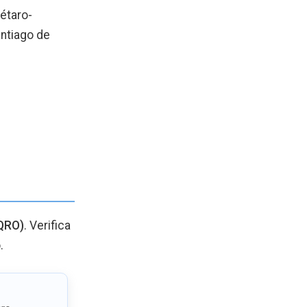
rétaro-
ntiago de
QRO)
. Verifica
.