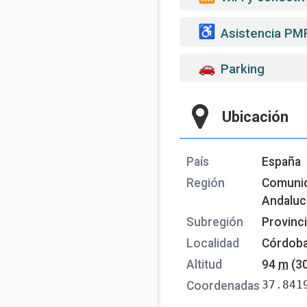
Asistencia PM
Parking
Ubicación
País
España
Región
Comuni
Andaluc
Subregión
Provinc
Localidad
Córdob
Altitud
94
m
(3
37.841
Coordenadas