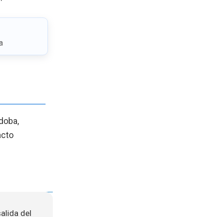
a
rdoba,
acto
salida del