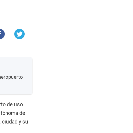
 aeropuerto
rto de uso
autónoma de
la ciudad y su