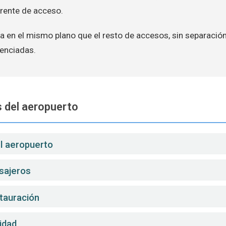
frente de acceso.
za en el mismo plano que el resto de accesos, sin separació
renciadas.
 del aeropuerto
el aeropuerto
sajeros
stauración
idad