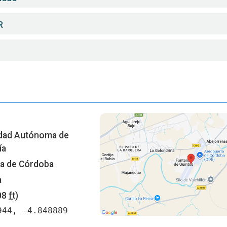
R
dad Autónoma de
ía
ia de Córdoba
a
08
ft
)
944, -4.848889