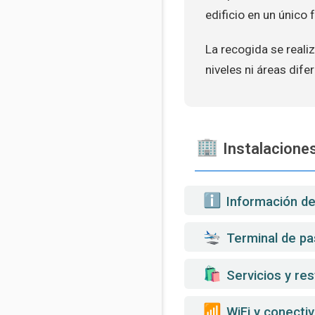
edificio en un único 
La recogida se reali
niveles ni áreas dife
Instalaciones
️ Información d
Terminal de pa
️ Servicios y re
WiFi y conectiv