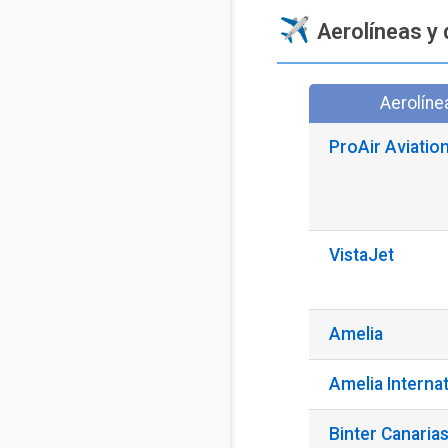
Aerolíneas y 
Aerolíne
ProAir Aviatio
VistaJet
Amelia
Amelia Internat
Binter Canaria