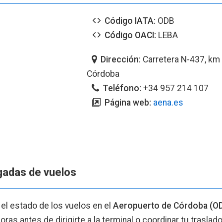
Código IATA:
ODB
Código OACI:
LEBA
Dirección:
Carretera N-437, km 
Córdoba
Teléfono:
+34 957 214 107
Página web:
aena.es
egadas de vuelos
 el estado de los vuelos en el
Aeropuerto de Córdoba (O
ras antes de dirigirte a la terminal o coordinar tu traslado