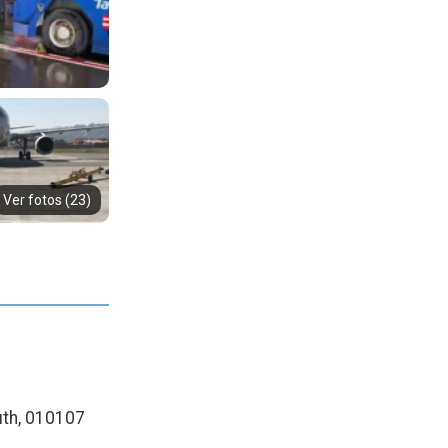
Ver fotos (23)
iuth, 010107