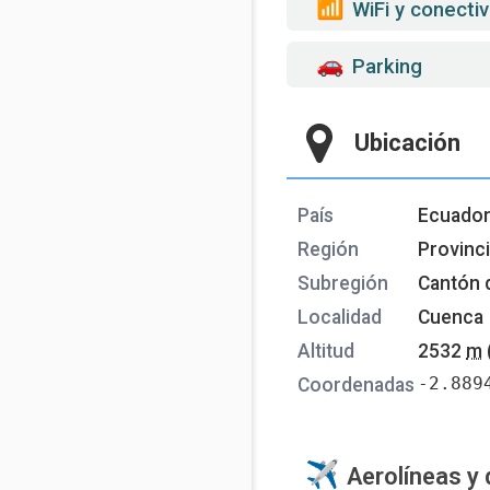
WiFi y conectiv
Parking
Ubicación
País
Ecuado
Región
Provinc
Subregión
Cantón 
Localidad
Cuenca
Altitud
2532
m
-2.889
Coordenadas
Aerolíneas y 