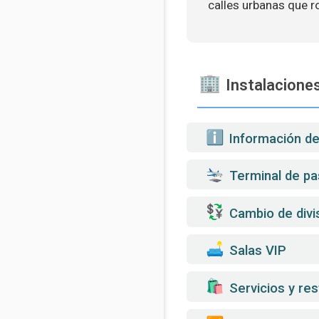
calles urbanas que r
Instalaciones
️ Información d
Terminal de pa
Cambio de divi
️ Salas VIP
️ Servicios y re