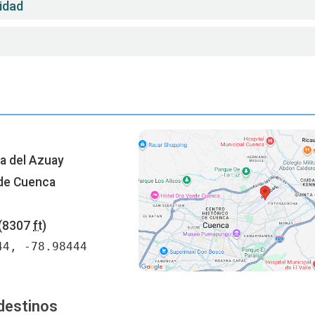
idad
r
ia del Azuay
de Cuenca
(8307
ft
)
44, -78.98444
destinos