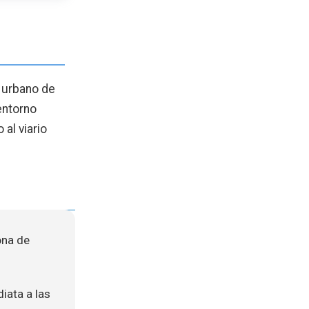
o urbano de
entorno
 al viario
ona de
iata a las