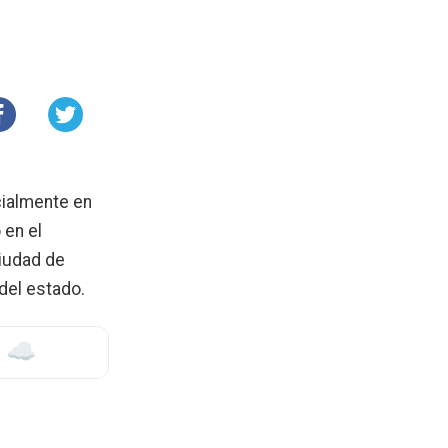
icialmente en
 en el
ciudad de
 del estado.