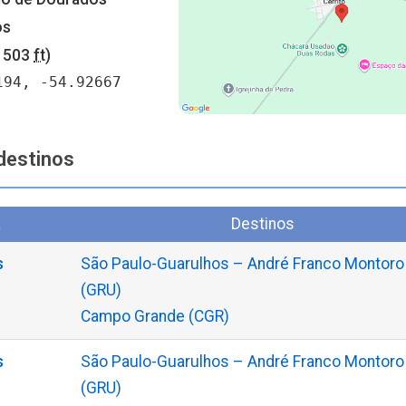
os
1503
ft
)
194, -54.92667
destinos
a
Destinos
s
São Paulo-Guarulhos – André Franco Montoro
(GRU)
Campo Grande (CGR)
s
São Paulo-Guarulhos – André Franco Montoro
(GRU)