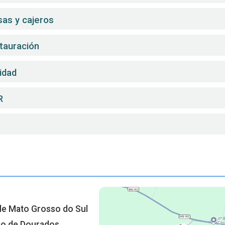
sas y cajeros
stauración
idad
R
de Mato Grosso do Sul
io de Dourados