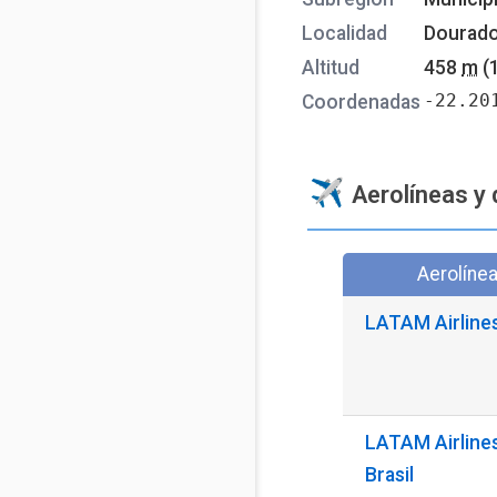
Localidad
Dourad
Altitud
458
m
(
-22.20
Coordenadas
Aerolíneas y 
Aerolíne
LATAM Airline
LATAM Airline
Brasil