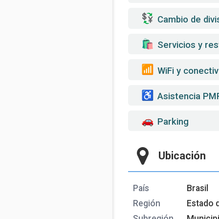
Cambio de divi
️ Servicios y re
WiFi y conectiv
Asistencia PM
Parking
Ubicación
País
Brasil
Región
Estado 
Subregión
Municip