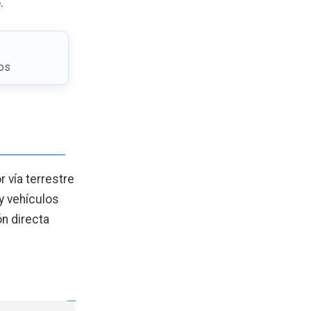
.
os
 vía terrestre
 y vehículos
n directa