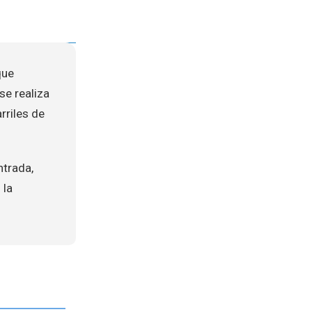
que
se realiza
rriles de
ntrada,
 la