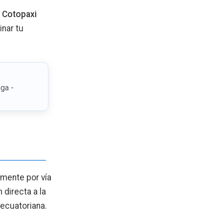
 Cotopaxi
inar tu
ga -
amente por vía
 directa a la
 ecuatoriana.