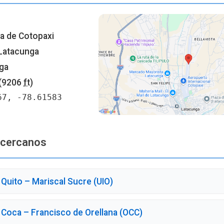
r
ia de Cotopaxi
Latacunga
ga
(9206
ft
)
67, -78.61583
 cercanos
Quito – Mariscal Sucre (UIO)
Coca – Francisco de Orellana (OCC)