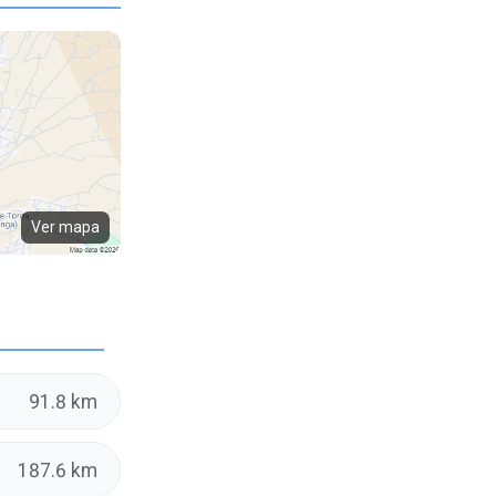
Ver mapa
91.8 km
187.6 km