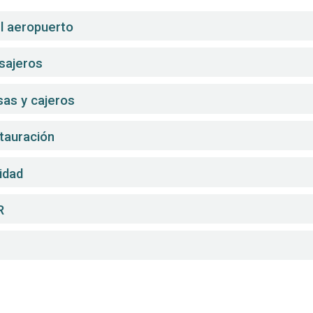
el aeropuerto
sajeros
sas y cajeros
stauración
idad
R