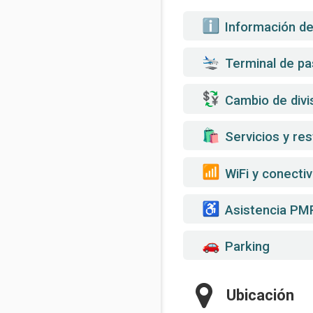
️ Información d
Terminal de pa
Cambio de divi
️ Servicios y re
WiFi y conectiv
Asistencia PM
Parking
Ubicación