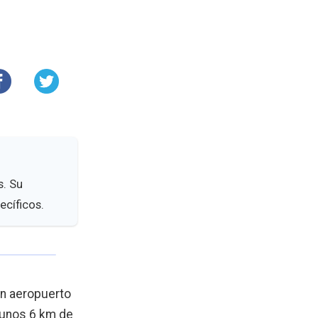
s. Su
ecíficos.
un aeropuerto
a unos 6 km de