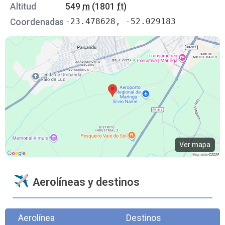
Altitud
549
m
(1801
ft
)
-23.478628, -52.029183
Coordenadas
Ver mapa
Aerolíneas y destinos
Aerolínea
Destinos