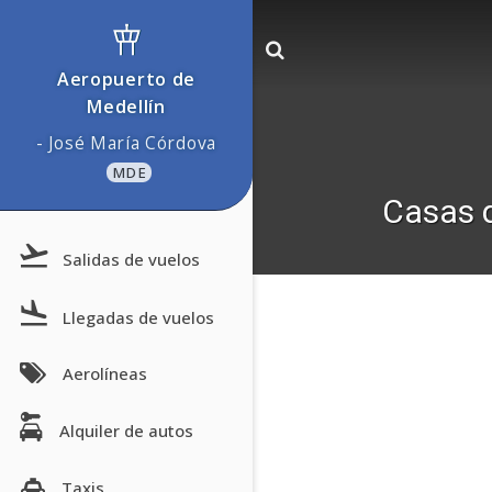
Aeropuerto de
Medellín
- José María Córdova
MDE
Casas 
Salidas de vuelos
Llegadas de vuelos
Aerolíneas
Alquiler de autos
Taxis