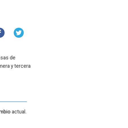
asas de
mera y tercera
ambio
actual.