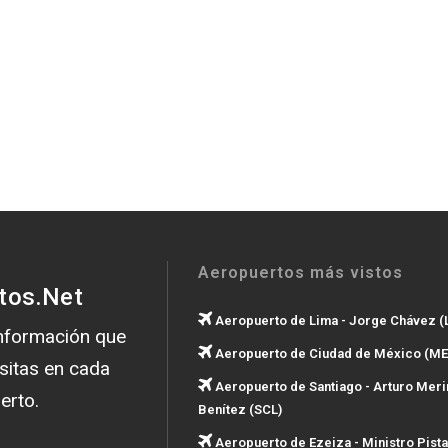
Aeropuertos más vistos
tos.Net
Aeropuerto de Lima - Jorge Chávez (
información que
Aeropuerto de Ciudad de México (ME
sitas en cada
Aeropuerto de Santiago - Arturo Meri
erto.
Benítez (SCL)
Aeropuerto de Ezeiza - Ministro Pista