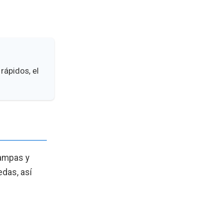
rápidos, el
rampas y
edas, así