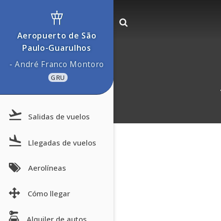
Aeropuerto de São
Paulo-Guarulhos
- André Franco Montoro
GRU
Salidas de vuelos
Llegadas de vuelos
Aerolíneas
Cómo llegar
Alquiler de autos