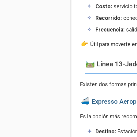
Costo:
servicio t
Recorrido:
conect
Frecuencia:
salid
Útil
para moverte ent
️ Línea 13-Ja
Existen dos formas princ
Expresso Aeropo
Es la opción más recome
Destino:
Estación