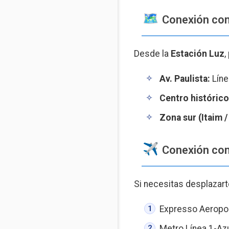
️ Conexión co
Desde la
Estación Luz
,
Av. Paulista:
Líne
Centro histórico
Zona sur (Itaim 
️ Conexión co
Si necesitas desplazart
Expresso Aeropor
Metro Línea 1-Az