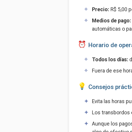
Precio:
R$ 5,00 po
Medios de pago:
automáticas o pag
Horario de oper
Todos los días:
d
Fuera de ese hora
Consejos práctic
Evita las horas p
Los transbordos e
Aunque los pagos
algo de efectivo p