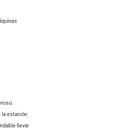
máquinas
inoso.
 la estación.
dable llevar