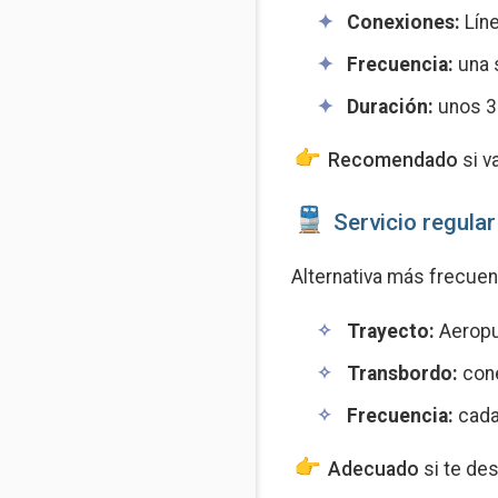
Conexiones:
Líne
Frecuencia:
una s
Duración:
unos 3
Recomendado
si v
Servicio regular
Alternativa más frecuen
Trayecto:
Aeropu
Transbordo:
cone
Frecuencia:
cada
Adecuado
si te des