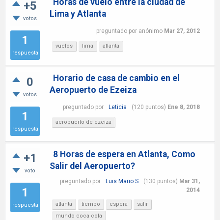
Horas de vuelo entre la ciudad de
+5
Lima y Atlanta
votos
preguntado
por
anónimo
Mar 27, 2012
1
vuelos
lima
atlanta
respuesta
Horario de casa de cambio en el
0
Aeropuerto de Ezeiza
votos
preguntado
por
Leticia
(
120
puntos)
Ene 8, 2018
1
aeropuerto de ezeiza
respuesta
8 Horas de espera en Atlanta, Como
+1
Salir del Aeropuerto?
voto
preguntado
por
Luis Mario S
(
130
puntos)
Mar 31,
1
2014
atlanta
tiempo
espera
salir
respuesta
mundo coca cola