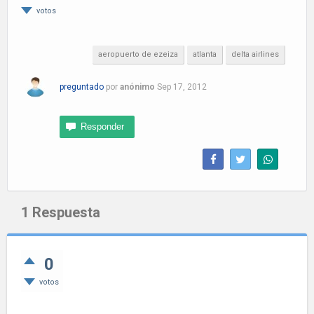
votos
aeropuerto de ezeiza
atlanta
delta airlines
preguntado
por
anónimo
Sep 17, 2012
1
Respuesta
0
votos