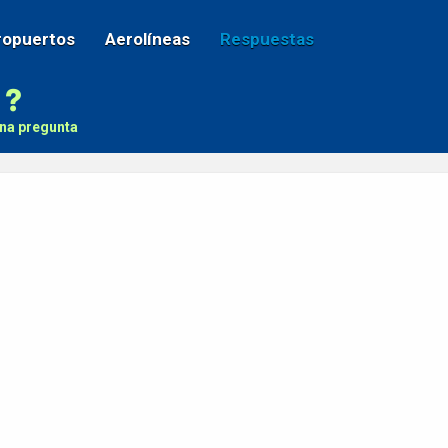
ropuertos
Aerolíneas
Respuestas
na pregunta