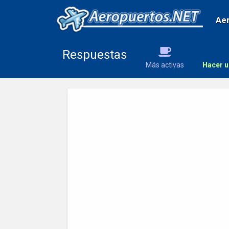
Ae
Respuestas
Más activas
Hacer u