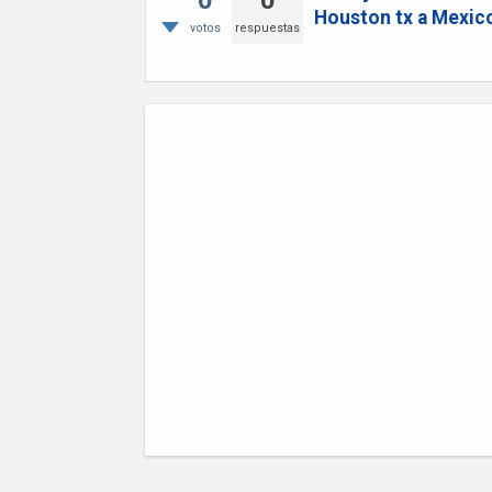
0
0
Houston tx a Mexic
votos
respuestas