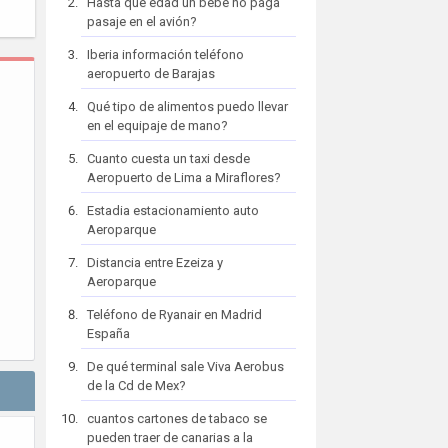
Hasta que edad un bebe no paga
pasaje en el avión?
Iberia información teléfono
aeropuerto de Barajas
Qué tipo de alimentos puedo llevar
en el equipaje de mano?
Cuanto cuesta un taxi desde
Aeropuerto de Lima a Miraflores?
Estadia estacionamiento auto
Aeroparque
Distancia entre Ezeiza y
Aeroparque
Teléfono de Ryanair en Madrid
España
De qué terminal sale Viva Aerobus
de la Cd de Mex?
cuantos cartones de tabaco se
pueden traer de canarias a la