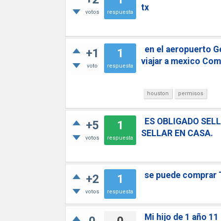
tx
votos
respuesta
en el aeropuerto G
+1
1
viajar a mexico Com
voto
respuesta
houston
permisos
ES OBLIGADO SELL
+5
1
SELLAR EN CASA.
votos
respuesta
se puede comprar 
+2
1
votos
respuesta
Mi hijo de 1 año 11