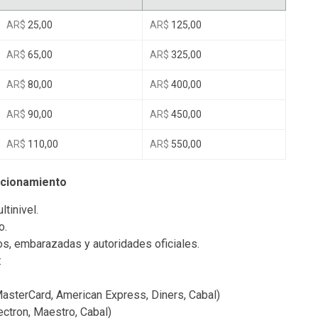
AR$
25,00
AR$
125,00
AR$
65,00
AR$
325,00
AR$
80,00
AR$
400,00
AR$
90,00
AR$
450,00
AR$
110,00
AR$
550,00
acionamiento
tinivel.
o.
s, embarazadas y autoridades oficiales.
:
)
 MasterCard, American Express, Diners, Cabal)
lectron, Maestro, Cabal)