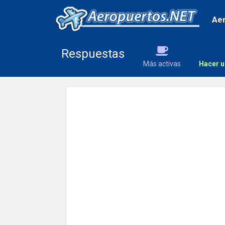
Ae
Respuestas
Más activas
Hacer u