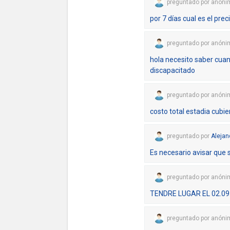
preguntado
por
anóni
por 7 días cual es el pre
preguntado
por
anóni
hola necesito saber cuant
discapacitado
preguntado
por
anóni
costo total estadia cubier
preguntado
por
Alejan
Es necesario avisar que 
preguntado
por
anóni
TENDRE LUGAR EL 02.09.
preguntado
por
anóni