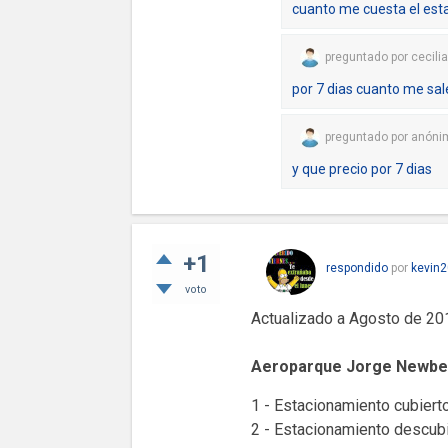
cuanto me cuesta el est
preguntado
por
cecilia
por 7 dias cuanto me sal
preguntado
por
anóni
y que precio por 7 dias
+1
respondido
por
kevin2
voto
Actualizado a Agosto de 20
Aeroparque Jorge Newbe
1 - Estacionamiento cubierto
2 - Estacionamiento descub