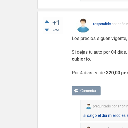
+1
respondido
por
anóni
voto
Los precios siguen vigente,
Si dejas tu auto por 04 días
cubierto.
Por 4 días es de
320,00 pe
preguntado
por
anóni
si salgo el dia miercoles