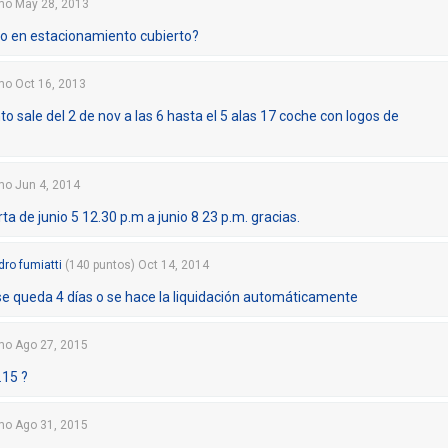
mo
May 28, 2013
cio en estacionamiento cubierto?
mo
Oct 16, 2013
o sale del 2 de nov a las 6 hasta el 5 alas 17 coche con logos de
mo
Jun 4, 2014
ta de junio 5 12.30 p.m a junio 8 23 p.m. gracias.
dro fumiatti
(
140
puntos)
Oct 14, 2014
se queda 4 días o se hace la liquidación automáticamente
mo
Ago 27, 2015
15 ?
mo
Ago 31, 2015