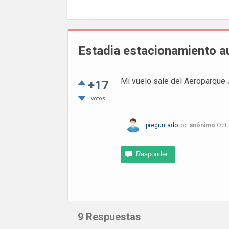
Estadia estacionamiento a
Mi vuelo sale del Aeroparque J
+17
votos
preguntado
por
anónimo
Oct 
9
Respuestas