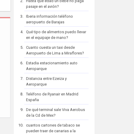
Hasta que edad un bebe no paga
pasaje en el avión?
Iberia información teléfono
aeropuerto de Barajas
Qué tipo de alimentos puedo llevar
en el equipaje de mano?
Cuanto cuesta un taxi desde
Aeropuerto de Lima a Miraflores?
Estadia estacionamiento auto
Aeroparque
Distancia entre Ezeiza y
Aeroparque
Teléfono de Ryanair en Madrid
España
De qué terminal sale Viva Aerobus
de la Cd de Mex?
cuantos cartones de tabaco se
pueden traer de canarias a la