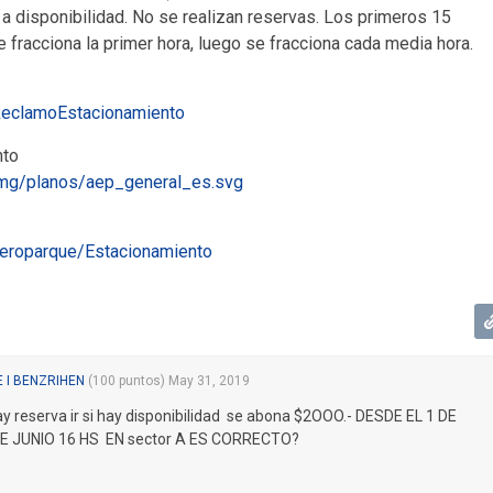
a disponibilidad. No se realizan reservas. Los primeros 15
 fracciona la primer hora, luego se fracciona cada media hora.
ReclamoEstacionamiento
nto
img/planos/aep_general_es.svg
aeroparque/Estacionamiento
 I BENZRIHEN
(
100
puntos)
May 31, 2019
 reserva ir si hay disponibilidad se abona $2OOO.- DESDE EL 1 DE
DE JUNIO 16 HS EN sector A ES CORRECTO?