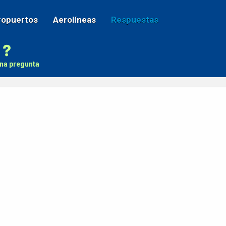
ropuertos
Aerolíneas
Respuestas
na pregunta