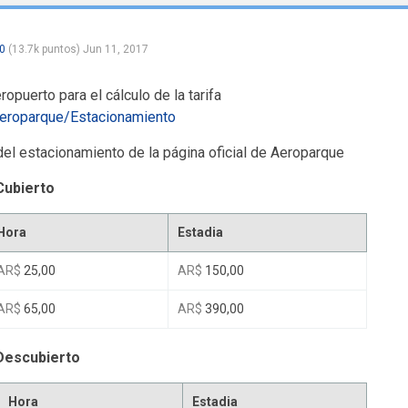
0
(
13.7k
puntos)
Jun 11, 2017
eropuerto para el cálculo de la tarifa
aeroparque/Estacionamiento
del estacionamiento de la página oficial de Aeroparque
Cubierto
Hora
Estadia
AR$
25,00
AR$
150,00
AR$
65,00
AR$
390,00
Descubierto
Hora
Estadia