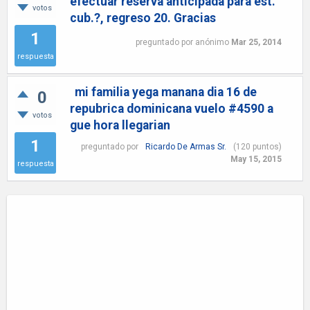
efectuar reserva anticipada para est.
votos
cub.?, regreso 20. Gracias
1
preguntado
por
anónimo
Mar 25, 2014
respuesta
mi familia yega manana dia 16 de
0
repubrica dominicana vuelo #4590 a
votos
gue hora llegarian
1
preguntado
por
Ricardo De Armas Sr.
(
120
puntos)
May 15, 2015
respuesta