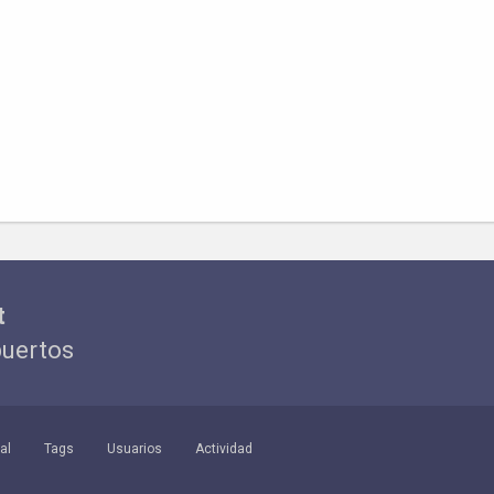
t
puertos
al
Tags
Usuarios
Actividad