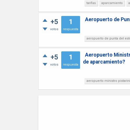
tarifas
aparcamiento
a
Aeropuerto de Punt
+5
1
votos
respuesta
aeropuerto de punta del est
Aeropuerto Ministr
+5
1
de aparcamiento?
votos
respuesta
aeropuerto ministro pistarin