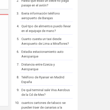
Hasta que edad un bebe no paga
pasaje en el avión?
Iberia información teléfono
aeropuerto de Barajas
Qué tipo de alimentos puedo llevar
en el equipaje de mano?
Cuanto cuesta un taxi desde
Aeropuerto de Lima a Miraflores?
Estadia estacionamiento auto
Aeroparque
Distancia entre Ezeiza y
Aeroparque
Teléfono de Ryanair en Madrid
España
De qué terminal sale Viva Aerobus
de la Cd de Mex?
cuantos cartones de tabaco se
pueden traer de canarias a la