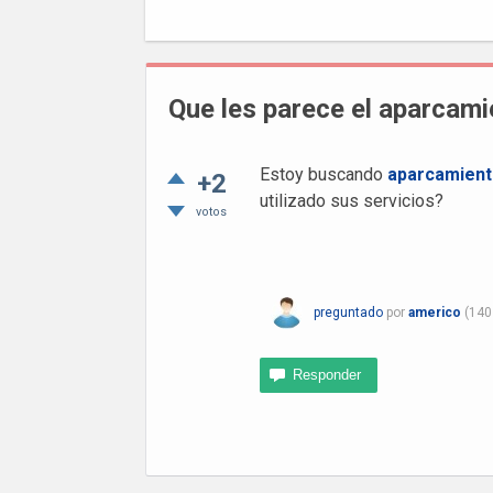
Que les parece el aparcam
Estoy buscando
aparcamient
+2
utilizado sus servicios?
votos
preguntado
por
americo
(
140