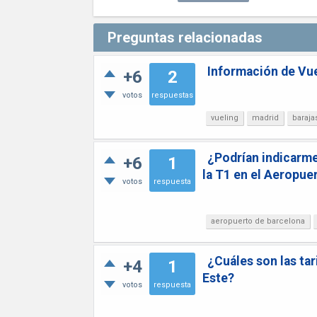
Preguntas relacionadas
Información de Vu
+6
2
votos
respuestas
vueling
madrid
baraja
¿Podrían indicarme 
+6
1
la T1 en el Aeropue
votos
respuesta
aeropuerto de barcelona
¿Cuáles son las ta
+4
1
Este?
votos
respuesta