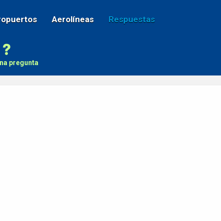
ropuertos
Aerolíneas
Respuestas
na pregunta