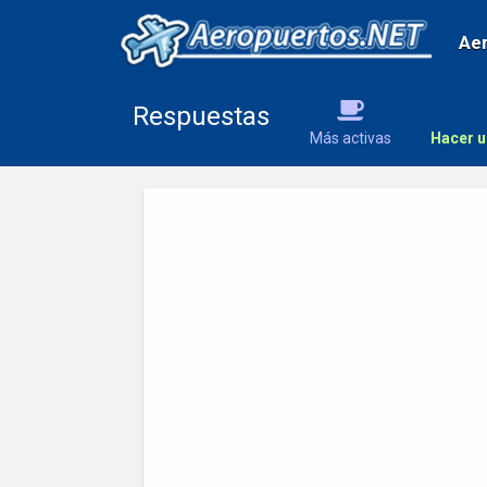
Ae
Respuestas
Más activas
Hacer u