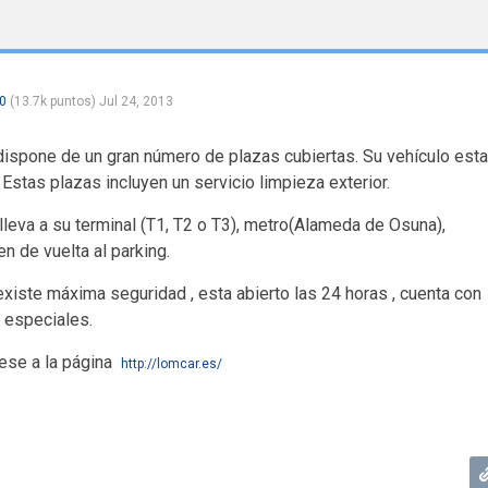
0
(
13.7k
puntos)
Jul 24, 2013
ispone de un gran número de plazas cubiertas. Su vehículo esta
Estas plazas incluyen un servicio limpieza exterior.
lleva a su terminal (T1, T2 o T3), metro(Alameda de Osuna),
n de vuelta al parking.
xiste máxima seguridad , esta abierto las 24 horas , cuenta con
y especiales.
rese a la página
http://lomcar.es/