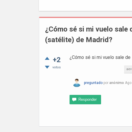
¿Cómo sé si mi vuelo sale 
(satélite) de Madrid?
¿Cómo sé si mi vuelo sale de l
+2
votos
aer
preguntado
por
anónimo
Ago