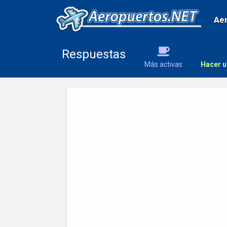
Ae
Respuestas
Más activas
Hacer u