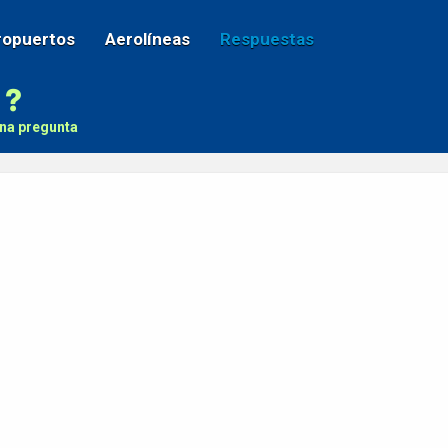
ropuertos
Aerolíneas
Respuestas
na pregunta