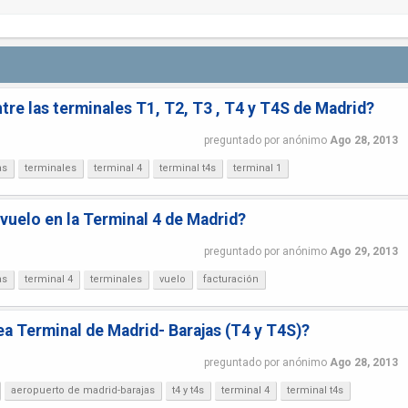
e las terminales T1, T2, T3 , T4 y T4S de Madrid?
preguntado
por
anónimo
Ago 28, 2013
as
terminales
terminal 4
terminal t4s
terminal 1
vuelo en la Terminal 4 de Madrid?
preguntado
por
anónimo
Ago 29, 2013
as
terminal 4
terminales
vuelo
facturación
ea Terminal de Madrid- Barajas (T4 y T4S)?
preguntado
por
anónimo
Ago 28, 2013
aeropuerto de madrid-barajas
t4 y t4s
terminal 4
terminal t4s