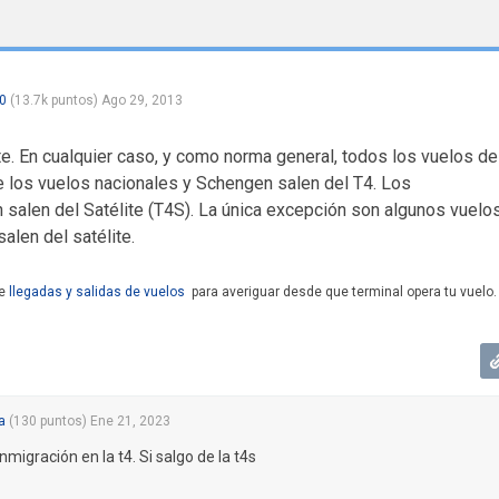
0
(
13.7k
puntos)
Ago 29, 2013
te. En cualquier caso, y como norma general, todos los vuelos de
e los vuelos nacionales y Schengen salen del T4. Los
 salen del Satélite (T4S). La única excepción son algunos vuelo
alen del satélite.
de
llegadas y salidas de vuelos
para averiguar desde que terminal opera tu vuelo.
a
(
130
puntos)
Ene 21, 2023
nmigración en la t4. Si salgo de la t4s