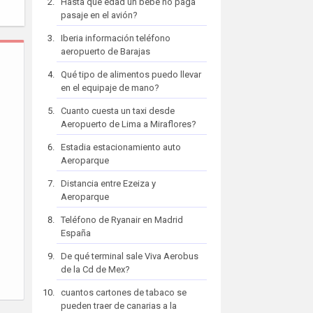
Hasta que edad un bebe no paga
pasaje en el avión?
Iberia información teléfono
aeropuerto de Barajas
Qué tipo de alimentos puedo llevar
en el equipaje de mano?
Cuanto cuesta un taxi desde
Aeropuerto de Lima a Miraflores?
Estadia estacionamiento auto
Aeroparque
Distancia entre Ezeiza y
Aeroparque
Teléfono de Ryanair en Madrid
España
De qué terminal sale Viva Aerobus
de la Cd de Mex?
cuantos cartones de tabaco se
pueden traer de canarias a la