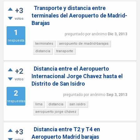
Transporte y distancia entre
+3
terminales del Aeropuerto de Madrid-
votos
Barajas
1
preguntado
por
anónimo
Dic 3, 2013
respuesta
terminales
aeropuerto de madrid-barajas
distancia
transporte
Distancia entre el Aeropuerto
+2
Internacional Jorge Chavez hasta el
votos
Distrito de San Isidro
2
preguntado
por
anónimo
Sep 3, 2013
respuestas
lima
distancia
san isidro
aeropuerto jorge chávez
Distancia entre T2 y T4 en
+3
Aeropuerto Madrid barajas
votos