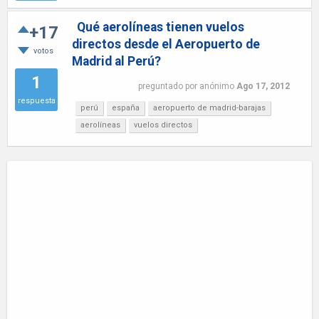
Qué aerolíneas tienen vuelos
+17
directos desde el Aeropuerto de
votos
Madrid al Perú?
1
preguntado
por
anónimo
Ago 17, 2012
respuesta
perú
españa
aeropuerto de madrid-barajas
aerolíneas
vuelos directos