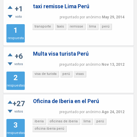
taxi remisse Lima Perú
+1
voto
preguntado
por
anónimo
May 29, 2014
transporte
taxis
remisse
lima
perú
1
respuesta
Multa visa turista Perú
+6
votos
preguntado
por
anónimo
Nov 13, 2012
visa de turista
perú
visas
2
respuestas
Oficina de Iberia en el Perú
+27
votos
preguntado
por
anónimo
Ago 24, 2012
iberia
oficinas de iberia
lima
perú
3
oficina iberia perú
respuestas