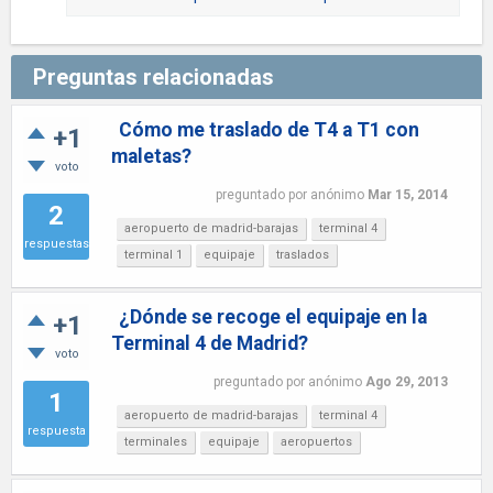
Preguntas relacionadas
Cómo me traslado de T4 a T1 con
+1
maletas?
voto
preguntado
por
anónimo
Mar 15, 2014
2
aeropuerto de madrid-barajas
terminal 4
respuestas
terminal 1
equipaje
traslados
¿Dónde se recoge el equipaje en la
+1
Terminal 4 de Madrid?
voto
preguntado
por
anónimo
Ago 29, 2013
1
aeropuerto de madrid-barajas
terminal 4
respuesta
terminales
equipaje
aeropuertos