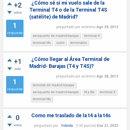
¿Cómo sé si mi vuelo sale de la
+2
Terminal T4 o de la Terminal T4S
votos
(satélite) de Madrid?
1
preguntado
por
anónimo
Ago 29, 2013
respuesta
aeropuerto de madrid-barajas
terminal 4
terminal t4s
vuelo
terminales
¿Cómo llegar al Área Terminal de
+1
Madrid- Barajas (T4 y T4S)?
voto
preguntado
por
anónimo
Ago 28, 2013
1
terminal de madrid barajas
respuesta
aeropuerto de madrid-barajas
t4 y t4s
terminal 4
terminal t4s
Como me traslado de la t4 a la t4s
0
votos
preguntado
por
Yoleida
(
130
puntos)
Ene 21, 2023