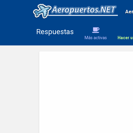
Ae
Respuestas
Más activas
Hacer u