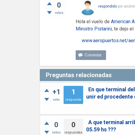
0
respondido
por
anóni
votos
Hola el vuelo de
American Ai
Ministro Pistarini
, te dejo e
www.aeropuertos.net/aero
Preguntas relacionadas
En que terminal del
+1
1
unir ed procedente
voto
respuesta
A que terminal arri
0
0
05.59 hs ???
votos
respuestas