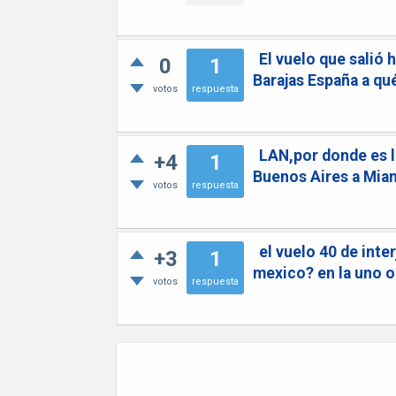
El vuelo que salió 
0
1
Barajas España a qué
votos
respuesta
LAN,por donde es la
+4
1
Buenos Aires a Miam
votos
respuesta
el vuelo 40 de inte
+3
1
mexico? en la uno o
votos
respuesta