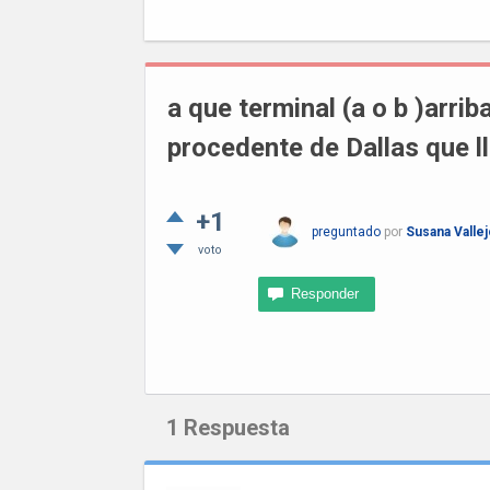
a que terminal (a o b )arrib
procedente de Dallas que l
+1
preguntado
por
Susana Valle
voto
1
Respuesta