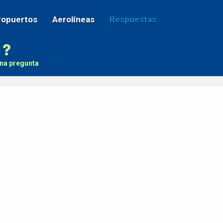
ropuertos
Aerolíneas
Respuestas
na pregunta