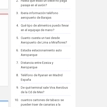
Hasta que edad un bebe no paga
pasaje en el avión?
Iberia información teléfono
aeropuerto de Barajas
Qué tipo de alimentos puedo llevar
en el equipaje de mano?
Cuanto cuesta un taxi desde
Aeropuerto de Lima a Miraflores?
Estadia estacionamiento auto
Aeroparque
Distancia entre Ezeiza y
Aeroparque
Teléfono de Ryanair en Madrid
España
De qué terminal sale Viva Aerobus
de la Cd de Mex?
cuantos cartones de tabaco se
pueden traer de canarias a la