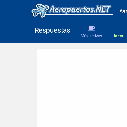
Ae
Respuestas
Más activas
Hacer u