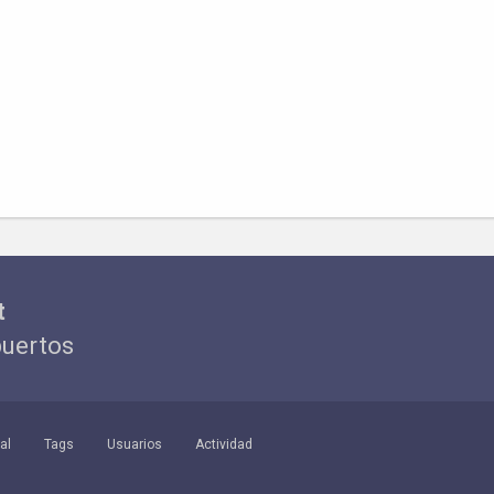
t
puertos
al
Tags
Usuarios
Actividad