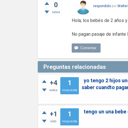
0
respondido
por
Walter
votos
Hola, los bebés de 2 años y
No pagan pasaje de infante
Preguntas relacionadas
yo tengo 2 hijos u
+4
1
saber cuandto pagan
votos
respuesta
tengo un una bebe 
+1
1
voto
respuesta