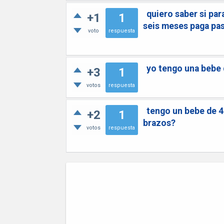
quiero saber si pa
+1
1
seis meses paga pas
voto
respuesta
yo tengo una bebe 
+3
1
votos
respuesta
tengo un bebe de 4
+2
1
brazos?
votos
respuesta