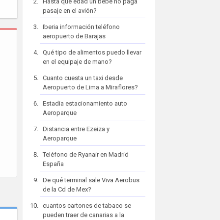
Hasta que edad un bebe no paga
pasaje en el avión?
Iberia información teléfono
aeropuerto de Barajas
Qué tipo de alimentos puedo llevar
en el equipaje de mano?
Cuanto cuesta un taxi desde
Aeropuerto de Lima a Miraflores?
Estadia estacionamiento auto
Aeroparque
Distancia entre Ezeiza y
Aeroparque
Teléfono de Ryanair en Madrid
España
De qué terminal sale Viva Aerobus
de la Cd de Mex?
cuantos cartones de tabaco se
pueden traer de canarias a la