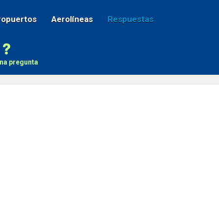
ropuertos
Aerolíneas
Respuestas
na pregunta