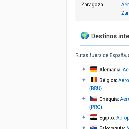
Zaragoza
Aer
Zar
Destinos int
Rutas fuera de España, 
Alemania:
Ae
Bélgica:
Aero
(BRU)
Chequia:
Aer
(PRG)
Egipto:
Aerop
Eslovaquia:
A