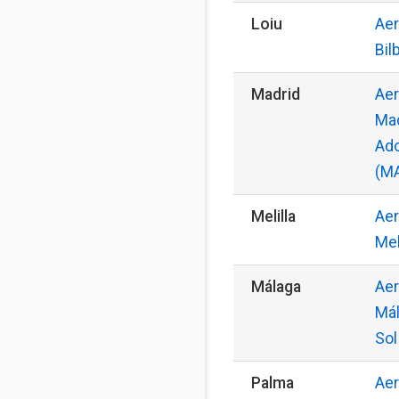
Loiu
Aer
Bil
Madrid
Aer
Mad
Ado
(M
Melilla
Aer
Mel
Málaga
Aer
Mál
Sol
Palma
Aer