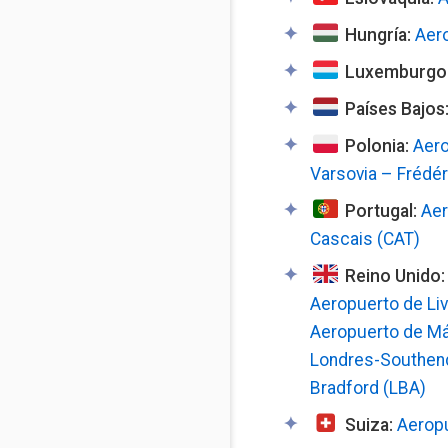
Hungría:
Aero
Luxemburgo
Países Bajos
Polonia:
Aero
Varsovia – Frédé
Portugal:
Aer
Cascais (CAT)
Reino Unido
Aeropuerto de Li
Aeropuerto de M
Londres-Southen
Bradford (LBA)
Suiza:
Aeropu