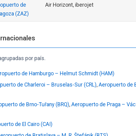
opuerto de
Air Horizont, iberojet
agoza (ZAZ)
ernacionales
agrupadas por país.
ropuerto de Hamburgo – Helmut Schmidt (HAM)
puerto de Charleroi – Bruselas-Sur (CRL)
,
Aeropuerto de 
opuerto de Brno-Tuřany (BRQ)
,
Aeropuerto de Praga – Vác
uerto de El Cairo (CAI)
eropuerto de Bratislava – M. R. Štefánik (BTS)