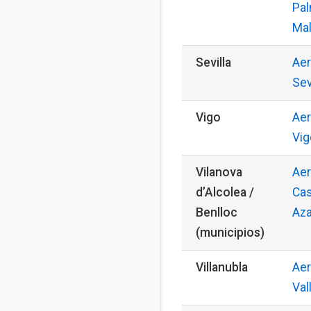
Pal
Mal
Sevilla
Aer
Sev
Vigo
Aer
Vig
Vilanova
Aer
d’Alcolea /
Cas
Benlloc
Aza
(municipios)
Villanubla
Aer
Val