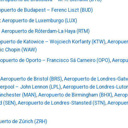
puerto de Budapest – Ferenc Liszt (BUD)
:
Aeropuerto de Luxemburgo (LUX)
:
Aeropuerto de Róterdam-La Haya (RTM)
puerto de Katowice – Wojciech Korfanty (KTW)
,
Aeropuer
ric Chopin (WAW)
opuerto de Oporto – Francisco Sá Carneiro (OPO)
,
Aeropu
:
Aeropuerto de Bristol (BRS)
,
Aeropuerto de Londres-Gatw
verpool – John Lennon (LPL)
,
Aeropuerto de Londres-Luton
ánchester (MAN)
,
Aeropuerto de Birmingham (BHX)
,
Aerop
d (SEN)
,
Aeropuerto de Londres-Stansted (STN)
,
Aeropuer
erto de Zúrich (ZRH)