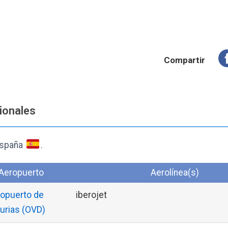
Compartir
cionales
España
.
Aeropuerto
Aerolínea(s)
opuerto de
iberojet
urias (OVD)