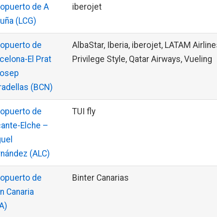
opuerto de A
iberojet
uña (LCG)
opuerto de
AlbaStar, Iberia, iberojet, LATAM Airline
celona-El Prat
Privilege Style, Qatar Airways, Vueling
Josep
radellas (BCN)
opuerto de
TUI fly
cante-Elche –
uel
nández (ALC)
opuerto de
Binter Canarias
n Canaria
A)