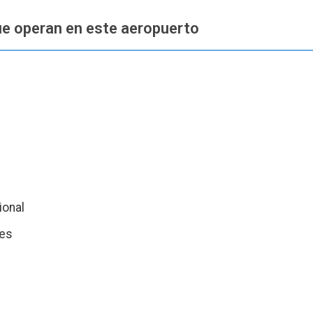
ue operan en este aeropuerto
ional
nes