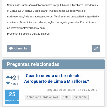
Servicio de tranfers/taxi del Aeropuerto Jorge Chávez a Miraflores, alredores y
el Callao las 24 horas y todo el año. Puedes hacer tus reservas al e-
mail
reservas@albrastravelagency.com
Te ofrecemos puntualidad, seguridad y
confianza. Te recibimos en idioma, inglés, portugués y alemán. Encuentranos
en www.albrastravelagency.com
Precio S/. 55 soles o US$ 20 dolares.
Preguntas relacionadas
Cuanto cuesta un taxi desde
+21
Aeropuerto de Lima a Miraflores?
votos
preguntado
por
anónimo
Feb 28, 2012
25
aeropuerto jorge chávez
hotel
transporte
respuestas