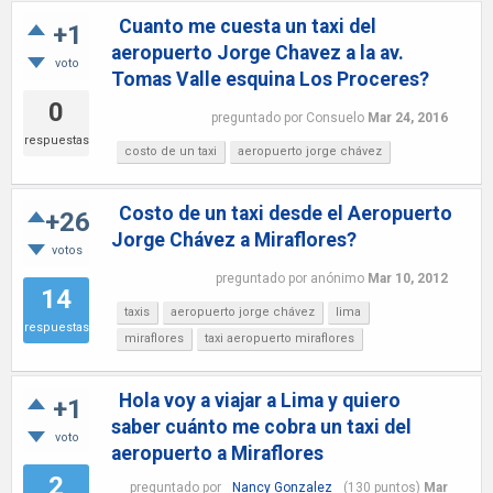
Cuanto me cuesta un taxi del
+1
aeropuerto Jorge Chavez a la av.
voto
Tomas Valle esquina Los Proceres?
0
preguntado
por
Consuelo
Mar 24, 2016
respuestas
costo de un taxi
aeropuerto jorge chávez
Costo de un taxi desde el Aeropuerto
+26
Jorge Chávez a Miraflores?
votos
preguntado
por
anónimo
Mar 10, 2012
14
taxis
aeropuerto jorge chávez
lima
respuestas
miraflores
taxi aeropuerto miraflores
Hola voy a viajar a Lima y quiero
+1
saber cuánto me cobra un taxi del
voto
aeropuerto a Miraflores
2
preguntado
por
Nancy Gonzalez
(
130
puntos)
Mar