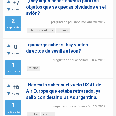
¿hay algún departamento para los
+7
objetos que se quedan olvidados en el
votos
avión?
2
preguntado
por
anónimo
Abr 20, 2012
respuestas
objetos perdidos
aviones
quisierqa saber si hay vuelos
0
directos de sevilla a leon?
votos
preguntado
por
anónimo
Jun 4, 2015
1
vuelos
respuesta
Necesito saber si el vuelo UX 41 de
+6
Air Europa que estaba retrasado, ya
votos
salio con destino Bs As argentina.
1
preguntado
por
anónimo
Dic 15, 2012
respuesta
vuelos
madrid