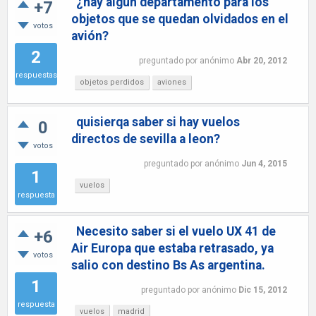
¿hay algún departamento para los
+7
objetos que se quedan olvidados en el
votos
avión?
2
preguntado
por
anónimo
Abr 20, 2012
respuestas
objetos perdidos
aviones
quisierqa saber si hay vuelos
0
directos de sevilla a leon?
votos
preguntado
por
anónimo
Jun 4, 2015
1
vuelos
respuesta
Necesito saber si el vuelo UX 41 de
+6
Air Europa que estaba retrasado, ya
votos
salio con destino Bs As argentina.
1
preguntado
por
anónimo
Dic 15, 2012
respuesta
vuelos
madrid