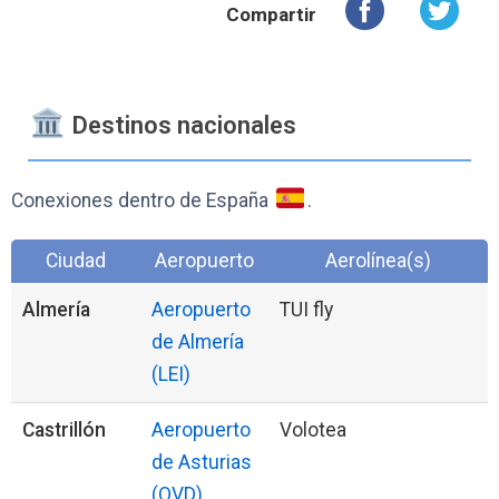
Compartir
️ Destinos nacionales
Conexiones dentro de España
.
Ciudad
Aeropuerto
Aerolínea(s)
Almería
Aeropuerto
TUI fly
de Almería
(LEI)
Castrillón
Aeropuerto
Volotea
de Asturias
(OVD)