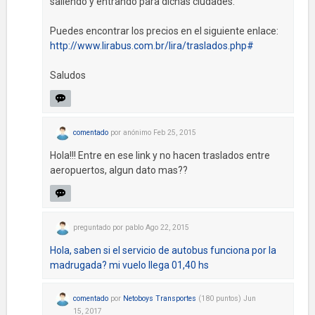
saliendo y entrando para dichas ciudades.
Puedes encontrar los precios en el siguiente enlace:
http://www.lirabus.com.br/lira/traslados.php#
Saludos
comentado
por
anónimo
Feb 25, 2015
Hola!!! Entre en ese link y no hacen traslados entre
aeropuertos, algun dato mas??
preguntado
por
pablo
Ago 22, 2015
Hola, saben si el servicio de autobus funciona por la
madrugada? mi vuelo llega 01,40 hs
comentado
por
Netoboys Transportes
(
180
puntos)
Jun
15, 2017