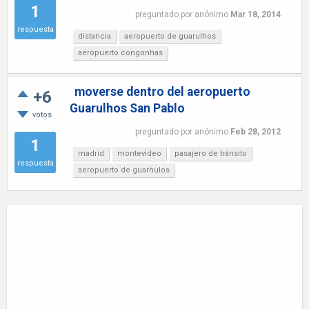
1
preguntado
por
anónimo
Mar 18, 2014
respuesta
distancia
aeropuerto de guarulhos
aeropuerto congonhas
moverse dentro del aeropuerto
+6
Guarulhos San Pablo
votos
preguntado
por
anónimo
Feb 28, 2012
1
madrid
montevideo
pasajero de tránsito
respuesta
aeropuerto de guarhulos