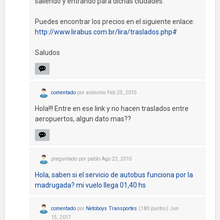
saliendo y entrando para dichas ciudades.
Puedes encontrar los precios en el siguiente enlace:
http://www.lirabus.com.br/lira/traslados.php#
Saludos
comentado
por
anónimo
Feb 25, 2015
Hola!!! Entre en ese link y no hacen traslados entre
aeropuertos, algun dato mas??
preguntado
por
pablo
Ago 22, 2015
Hola, saben si el servicio de autobus funciona por la
madrugada? mi vuelo llega 01,40 hs
comentado
por
Netoboys Transportes
(
180
puntos)
Jun
15, 2017