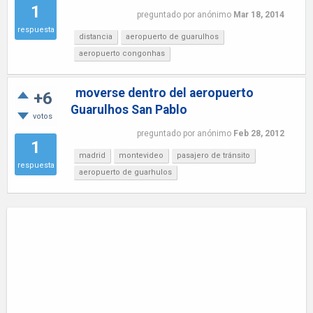
1
preguntado
por
anónimo
Mar 18, 2014
respuesta
distancia
aeropuerto de guarulhos
aeropuerto congonhas
moverse dentro del aeropuerto
+6
Guarulhos San Pablo
votos
preguntado
por
anónimo
Feb 28, 2012
1
madrid
montevideo
pasajero de tránsito
respuesta
aeropuerto de guarhulos